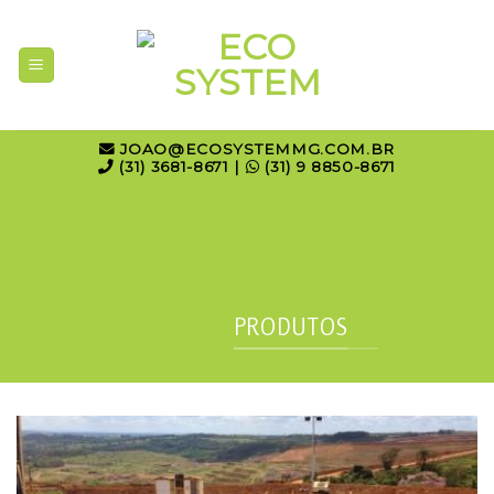
Skip
to
content
JOAO@ECOSYSTEMMG.COM.BR
(31) 3681-8671 |
(31) 9 8850-8671
PRODUTOS